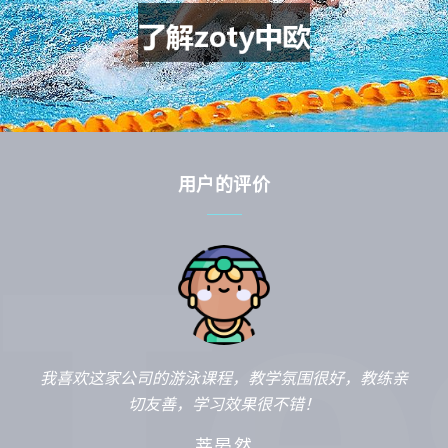
用户的评价
我喜欢这家公司的游泳课程，教学氛围很好，教练亲
切友善，学习效果很不错！
莘晏然