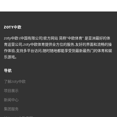
ZOTY中欧
zoty中欧·(中国有限公司)官方网站 简称”中欧体育“ 是亚洲最好的体
育运营公司,zoty中欧体育提供全方位的服务,友好的界面和流畅的操
作体验,支持多平台访问,随时随地都能享受到最新最热门的体育和娱
乐游戏。
导航
了解zoty中欧
项目展示
新闻中心
集团服务