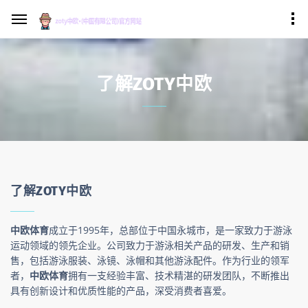
了解ZOTY中欧
了解ZOTY中欧
中欧体育
成立于1995年，总部位于中国永城市，是一家致力于游泳
运动领域的领先企业。公司致力于游泳相关产品的研发、生产和销
售，包括游泳服装、泳镜、泳帽和其他游泳配件。作为行业的领军
者，
中欧体育
拥有一支经验丰富、技术精湛的研发团队，不断推出
具有创新设计和优质性能的产品，深受消费者喜爱。