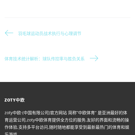
羽毛球运动员战术执行与心理调节
体育技术统计解析：球队传控率与胜负关系
ZOTY中欧
zoty中欧·(中国有限公司)官方网站 简称”中欧体育“ 是亚洲最好的体
育运营公司,zoty中欧体育提供全方位的服务,友好的界面和流畅的操
作体验,支持多平台访问,随时随地都能享受到最新最热门的体育和娱
乐游戏。