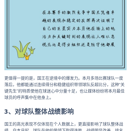
更值得一提的是，国王在逆境中的爆发力。本月多场比赛球队一度
落后，他都能通过连续得分和稳健组织带领球队反超比分，这种“关
键先生”的特质使他在球迷心中分量十足，也让媒体纷纷将本月最佳
球员的呼声集中在他身上。
3、对球队整体战绩影响
国王的高光表现不仅体现在个人数据上，更直接影响了球队整体战
绩。自本月起，球队在他的带领下取得连胜，战绩明显改善，排名