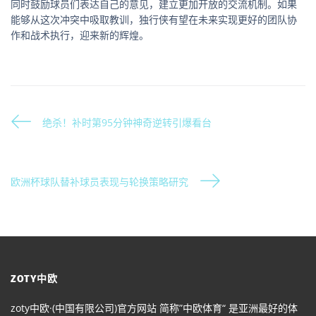
同时鼓励球员们表达自己的意见，建立更加开放的交流机制。如果
能够从这次冲突中吸取教训，独行侠有望在未来实现更好的团队协
作和战术执行，迎来新的辉煌。
绝杀！补时第95分钟神奇逆转引爆看台
欧洲杯球队替补球员表现与轮换策略研究
ZOTY中欧
zoty中欧·(中国有限公司)官方网站 简称”中欧体育“ 是亚洲最好的体