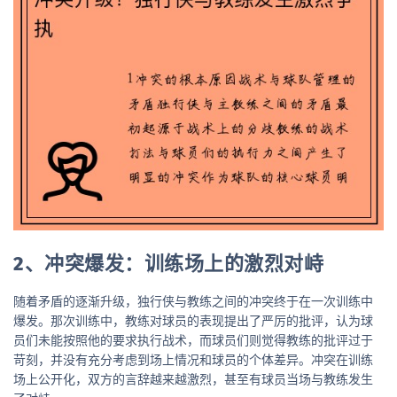
2、冲突爆发：训练场上的激烈对峙
随着矛盾的逐渐升级，独行侠与教练之间的冲突终于在一次训练中
爆发。那次训练中，教练对球员的表现提出了严厉的批评，认为球
员们未能按照他的要求执行战术，而球员们则觉得教练的批评过于
苛刻，并没有充分考虑到场上情况和球员的个体差异。冲突在训练
场上公开化，双方的言辞越来越激烈，甚至有球员当场与教练发生