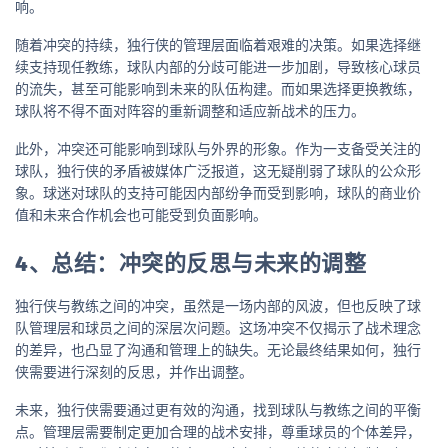
响。
随着冲突的持续，独行侠的管理层面临着艰难的决策。如果选择继
续支持现任教练，球队内部的分歧可能进一步加剧，导致核心球员
的流失，甚至可能影响到未来的队伍构建。而如果选择更换教练，
球队将不得不面对阵容的重新调整和适应新战术的压力。
此外，冲突还可能影响到球队与外界的形象。作为一支备受关注的
球队，独行侠的矛盾被媒体广泛报道，这无疑削弱了球队的公众形
象。球迷对球队的支持可能因内部纷争而受到影响，球队的商业价
值和未来合作机会也可能受到负面影响。
4、总结：冲突的反思与未来的调整
独行侠与教练之间的冲突，虽然是一场内部的风波，但也反映了球
队管理层和球员之间的深层次问题。这场冲突不仅揭示了战术理念
的差异，也凸显了沟通和管理上的缺失。无论最终结果如何，独行
侠需要进行深刻的反思，并作出调整。
未来，独行侠需要通过更有效的沟通，找到球队与教练之间的平衡
点。管理层需要制定更加合理的战术安排，尊重球员的个体差异，