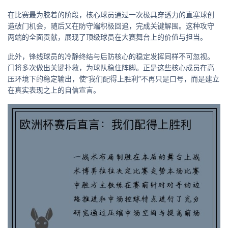
在比赛最为胶着的阶段，核心球员通过一次极具穿透力的直塞球创
造破门机会，随后又在防守端积极回追，完成关键解围。这种攻守
两端的全面贡献，展现了顶级球员在大赛舞台上的价值与担当。
此外，锋线球员的冷静终结与后防核心的稳定发挥同样不可忽视。
门将多次做出关键扑救，为球队稳住阵脚。正是这些核心成员在高
压环境下的稳定输出，使“我们配得上胜利”不再只是口号，而是建立
在真实表现之上的自信宣言。