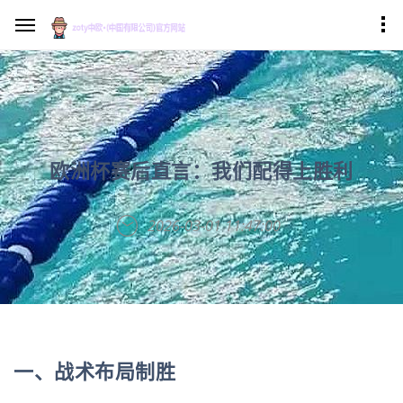
欧洲杯赛后直言：我们配得上胜利
2026-03-01 11:47:00
一、战术布局制胜