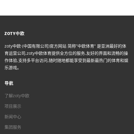
ZOTY中欧
zoty中欧·(中国有限公司)官方网站 简称”中欧体育“ 是亚洲最好的体
育运营公司,zoty中欧体育提供全方位的服务,友好的界面和流畅的操
作体验,支持多平台访问,随时随地都能享受到最新最热门的体育和娱
乐游戏。
导航
了解zoty中欧
项目展示
新闻中心
集团服务