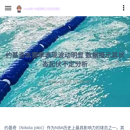
约基奇本赛季表现波动明显 数据揭示其状
态起伏不定分析
2026-05-24 10:39:49
约基奇（Nikola Jokić）作为NBA历史上最具影响力的球员之一，其