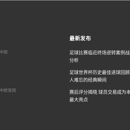
最新发布
y中欧
足球比赛临近终场逆转案例战
分析
足球世界杯历史最佳进球回顾
人难忘的经典瞬间
y中欧官网
赛后评分揭晓 球员交易成为
最大亮点