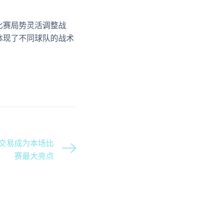
比赛局势灵活调整战
体现了不同球队的战术
员交易成为本场比
赛最大亮点