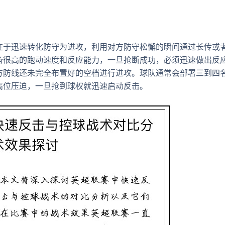
在于迅速转化防守为进攻，利用对方防守松懈的瞬间通过长传或
备很高的跑动速度和反应能力，一旦抢断成功，必须迅速做出反
方防线还未完全布置好的空档进行进攻。球队通常会部署三到四
高位压迫，一旦抢到球权就迅速启动反击。