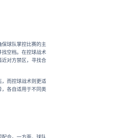
确保球队掌控比赛的主
寻找空档。在控球战术
逼近对方禁区，寻找合
伍，而控球战术则更适
异，各自适用于不同类
契配合。一方面，球队