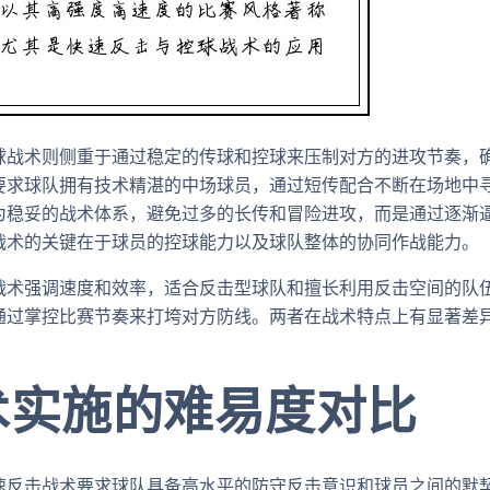
球战术则侧重于通过稳定的传球和控球来压制对方的进攻节奏，
要求球队拥有技术精湛的中场球员，通过短传配合不断在场地中
为稳妥的战术体系，避免过多的长传和冒险进攻，而是通过逐渐
战术的关键在于球员的控球能力以及球队整体的协同作战能力。
战术强调速度和效率，适合反击型球队和擅长利用反击空间的队
通过掌控比赛节奏来打垮对方防线。两者在战术特点上有显著差
术实施的难易度对比
速反击战术要求球队具备高水平的防守反击意识和球员之间的默