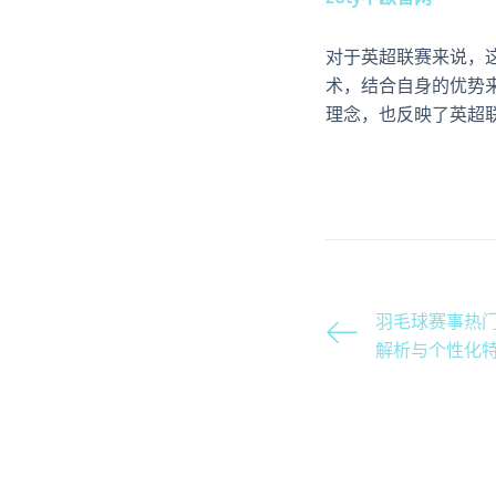
对于英超联赛来说，
术，结合自身的优势
理念，也反映了英超
羽毛球赛事热
解析与个性化