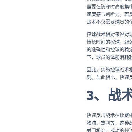
需要在防守时高度集
速度感与判断力。若
战术不仅需要球员的
控球战术相对来说对
持长时间的控球，避
的准确性和控球的稳
下，球员的体能消耗
因此，实施控球战术
刻。与此相比，快速
3、战
快速反击战术在比赛
物浦、热刺等，这种
射门机会。成功的快