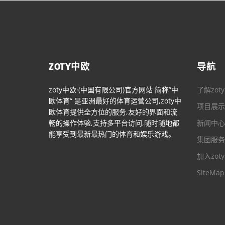
ZOTY中欧
导航
zoty中欧·(中国有限公司)官方网站 简称”中
了解zot
欧体育“ 是亚洲最好的体育运营公司,zoty中
项目展示
欧体育提供全方位的服务,友好的界面和流
畅的操作体验,支持多平台访问,随时随地都
新闻中心
能享受到最新最热门的体育和娱乐游戏。
集团服务
加入zot
SiteMap