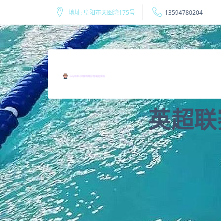
地址: 阜阳市天图湾175号
13594780204
英超联