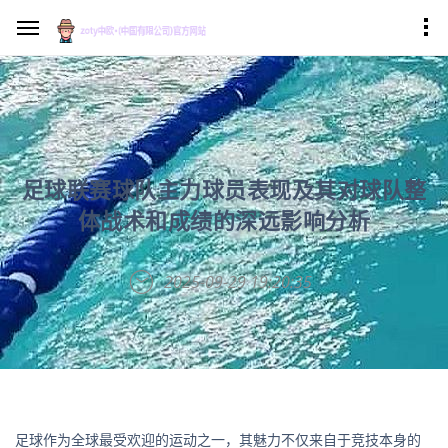
足球联赛球队主力球员表现及其对球队整
体战术和成绩的深远影响分析
2025-09-29 19:20:35
足球作为全球最受欢迎的运动之一，其魅力不仅来自于竞技本身的