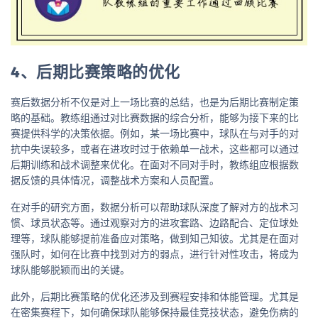
4、后期比赛策略的优化
赛后数据分析不仅是对上一场比赛的总结，也是为后期比赛制定策
略的基础。教练组通过对比赛数据的综合分析，能够为接下来的比
赛提供科学的决策依据。例如，某一场比赛中，球队在与对手的对
抗中失误较多，或者在进攻时过于依赖单一战术，这些都可以通过
后期训练和战术调整来优化。在面对不同对手时，教练组应根据数
据反馈的具体情况，调整战术方案和人员配置。
在对手的研究方面，数据分析可以帮助球队深度了解对方的战术习
惯、球员状态等。通过观察对方的进攻套路、边路配合、定位球处
理等，球队能够提前准备应对策略，做到知己知彼。尤其是在面对
强队时，如何在比赛中找到对方的弱点，进行针对性攻击，将成为
球队能够脱颖而出的关键。
此外，后期比赛策略的优化还涉及到赛程安排和体能管理。尤其是
在密集赛程下，如何确保球队能够保持最佳竞技状态，避免伤病的