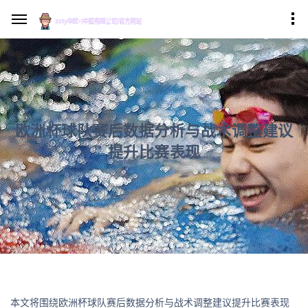
欧洲杯球队赛后数据分析与战术调整建议
提升比赛表现
2025-09-26 23:44:41
本文将围绕欧洲杯球队赛后数据分析与战术调整建议提升比赛表现