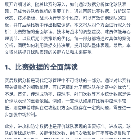
展开详细讨论。随着比赛的深入，如何通过数据分析优化球队表
现，已成为各队教练组的重要工作。通过回顾比赛数据、分析球员
状态、技术指标、战术执行等多个维度，可以有效识别球队的短
板，并在后续比赛中作出相应调整。本文将从四个方面进行深入分
析：比赛数据的全面解读、技术与战术的调整建议、球员体能与心
理调节、以及后期比赛策略的优化。每一部分都将通过具体的案例
分析，阐明如何利用数据支持决策，提升球队整体表现。最后，本
文将总结提升球队表现的关键方法和未来展望。
1、比赛数据的全面解读
赛后数据分析是现代足球管理中不可或缺的一部分。通过对比赛各
项关键数据的细致梳理，可以更精准地了解球队在比赛中的优势与
不足。首先，传球成功率、控球率、射门次数等基本统计数据是评
价球队表现的重要依据。例如，一支球队如果在比赛中控球率较
低，则意味着球队在进攻组织方面可能存在一定的问题，需要进一
步加强中场控制。
此外，进攻和防守数据也是评价球队表现的重要标准。进攻端，球
队的传球成功率、关键传球次数、射门次数和射正率等数据反映了