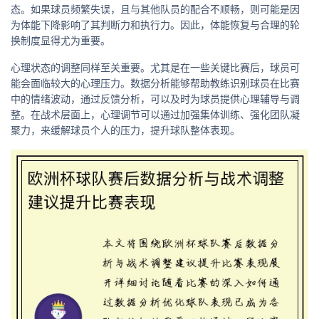
态。如果球员频繁失误，且与其他队员的配合不顺畅，则可能是因
为体能下降影响了其判断力和执行力。因此，体能恢复与合理的轮
换制度显得尤为重要。
心理状态的调整同样至关重要。尤其是在一些关键比赛后，球员可
能会面临较大的心理压力。数据分析能够帮助教练识别球员在比赛
中的情绪波动，通过反馈分析，可以及时为球员提供心理辅导与调
整。在战术层面上，心理调节可以通过加强集体训练、强化团队凝
聚力，来缓解球员个人的压力，提升球队整体表现。