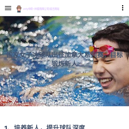
国家女子冰球队出征加拿大系列赛，目标
锻炼新人
2026-02-16 12:06:14
1、培养新人，提升球队深度