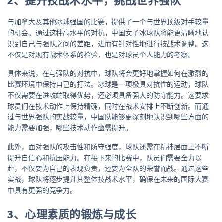
2、提升技战术水平，挑战世界强队
与加拿大及其他冰球强国的比赛，提供了一个与世界顶级对手较量
的机会。通过这种高水平的对抗，中国女子冰球队将能更清晰地认
识到自己与强队之间的差距，进而有针对性地进行技战术调整。这
不仅是对现有战术体系的检验，也是对球员个人能力的考察。
具体来说，在与强队的对抗中，球队将会更好地掌握如何在激烈的
比赛环境中保持自己的打法。冰球是一项极具对抗性的运动，球队
不仅需要在进攻端取得优势，还必须具备强大的防守能力。这要求
球员们在技术动作上保持精确，同时在战术安排上不断创新。而通
过与世界强队的实战较量，中国队能够更深刻地认识到哪些方面的
能力需要加强，哪些技术动作亟需提升。
此外，面对强队的攻击性和防守强度，球队还需在精神层面上不断
提升自信心和抗压能力。在接下来的比赛中，队员们需要全力以
赴，不仅要为自己的表现负责，还要为全队的荣誉而战。通过这些
实战，球队将逐步提升其整体技战术水平，确保在未来的国际大赛
中具有更强的竞争力。
3、心理素质的锻炼与成长