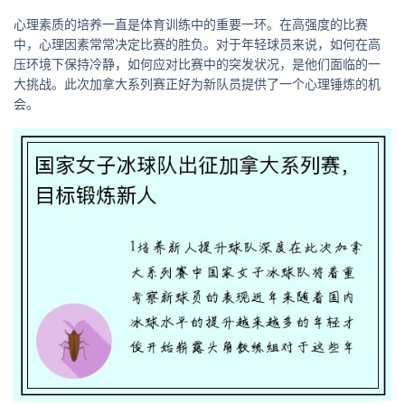
心理素质的培养一直是体育训练中的重要一环。在高强度的比赛
中，心理因素常常决定比赛的胜负。对于年轻球员来说，如何在高
压环境下保持冷静，如何应对比赛中的突发状况，是他们面临的一
大挑战。此次加拿大系列赛正好为新队员提供了一个心理锤炼的机
会。