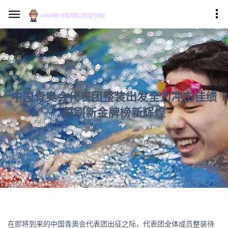
中国青奥会代表团整装出发全力冲击佳绩
誓刷新金牌榜新辉煌
2025-10-04 11:42:36
在即将到来的中国青奥会代表团出征之际，代表团全体成员整装待