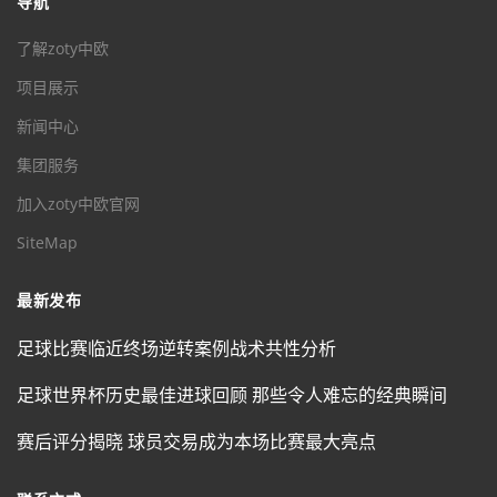
导航
了解zoty中欧
项目展示
新闻中心
集团服务
加入zoty中欧官网
SiteMap
最新发布
足球比赛临近终场逆转案例战术共性分析
足球世界杯历史最佳进球回顾 那些令人难忘的经典瞬间
赛后评分揭晓 球员交易成为本场比赛最大亮点