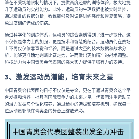
够在不受场地限制的情况下，提供高度还原的训练体验，极大地提
升了运动员的实战能力。此外，运动员的生理数据也被实时监控，
通过精准的数据分析，教练能够及时调整训练强度和恢复策略，避
免过度训练造成的伤病。
通过科学化的训练体系，运动员的综合素质得到了进一步提升。这
不仅仅是体力上的加强，更是技术和智慧的结合。运动员们在赛场
上不再仅仅依靠直觉和经验，而是通过大量的技术数据和战术分
析，能够更准确地判断比赛走势，进而做出更加精准的战术调整。
科技助力为中国青奥会代表团的强大实力提供了强有力的支持。
3、激发运动员潜能，培育未来之星
中国青奥会代表团的目标不仅仅是夺金，更在于通过青奥会这个平
台发掘和培养一批具有国际竞争力的未来之星。代表团注重运动员
的潜力发掘与个性化培养，通过精心的选拔和培养机制，确保每一
位运动员都能在青奥会的舞台上绽放光彩。