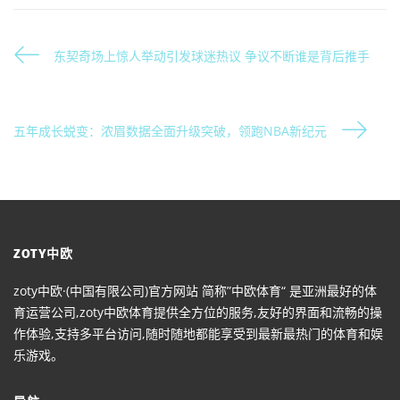
东契奇场上惊人举动引发球迷热议 争议不断谁是背后推手
五年成长蜕变：浓眉数据全面升级突破，领跑NBA新纪元
ZOTY中欧
zoty中欧·(中国有限公司)官方网站 简称”中欧体育“ 是亚洲最好的体
育运营公司,zoty中欧体育提供全方位的服务,友好的界面和流畅的操
作体验,支持多平台访问,随时随地都能享受到最新最热门的体育和娱
乐游戏。