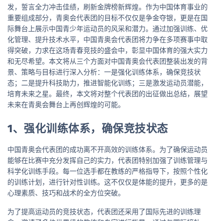
发，誓言全力冲击佳绩，刷新金牌榜新辉煌。作为中国体育事业的
重要组成部分，青奥会代表团的目标不仅仅是争金夺银，更是在国
际舞台上展示中国青少年运动员的风采和潜力。通过加强训练、优
化管理、提升技术水平，中国青奥会代表团将力争在多项赛事中取
得突破，力求在这场青春竞技的盛会中，彰显中国体育的强大实力
和无尽希望。本文将从三个方面对中国青奥会代表团整装出发的背
景、策略与目标进行深入分析：一是强化训练体系，确保竞技状
态；二是提升科技助力，推进智能化训练；三是激发运动员潜能，
培育未来之星。最终，本文将对整个代表团的出征做出总结，展望
未来在青奥会舞台上再创辉煌的可能。
1、强化训练体系，确保竞技状态
中国青奥会代表团的成功离不开高效的训练体系。为了确保运动员
能够在比赛中充分发挥自己的实力，代表团特别加强了训练管理与
科学化训练手段。每一位选手都在教练的严格指导下，按照个性化
的训练计划，进行针对性训练。这不仅仅是体能的提升，更多的是
心理素质、技巧和战术的全方位突破。
为了提高运动员的竞技状态，代表团还采用了国际先进的训练理