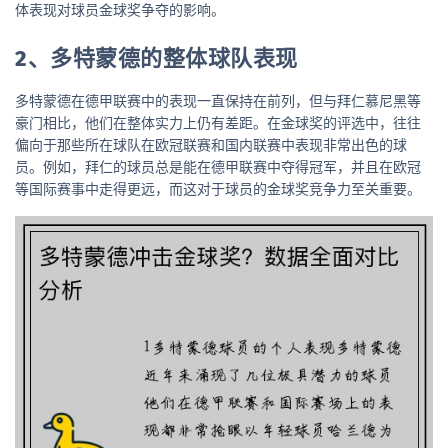
体表现对球员金球奖争夺的影响。
2、多特蒙德的整体球队表现
多特蒙德在德甲联赛中的表现一直保持在前列，但与拜仁慕尼黑等
豪门相比，他们在整体实力上仍有差距。在金球奖的评选中，往往
偏向于那些所在球队在欧冠联赛和国内联赛中表现非常出色的球
员。例如，拜仁的球员总是能在德甲联赛中夺得冠军，并且在欧冠
等国际赛事中走得更远，而这对于球员的金球奖竞争力至关重要。