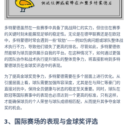
多特蒙德虽然在一些赛季中具备了挑战拜仁的实力，但往往在赛季
的关键时刻未能展现足够的稳定性。无论是在德甲联赛还是在欧冠
中，多特蒙德时常会遇到一些“软肋”——例如伤病问题或球队整体战
术执行不力，导致他们错失了更高的排名。尽管如此，多特蒙德依
然能够为球员提供展示自我的平台。在这种情况下，如何通过更强
的团队协作和战术执行提升球队的整体竞争力，将直接影响到多特
蒙德球员在金球奖评选中的表现。
为了提高金球奖竞争力，多特蒙德需要在多个层面上进行优化。从
引援层面上看，球队需要加强阵容深度，尤其是在与拜仁等豪门的
直接对抗中，保持全员健康与状态的稳定至关重要。同时，球队在
欧冠等国际赛事中的表现也必须达到一个更高的标准，只有这样，
才能确保球员的个人荣誉与球队成绩相匹配，从而提升其争夺金球
奖的机会。
3、国际赛场的表现与金球奖评选