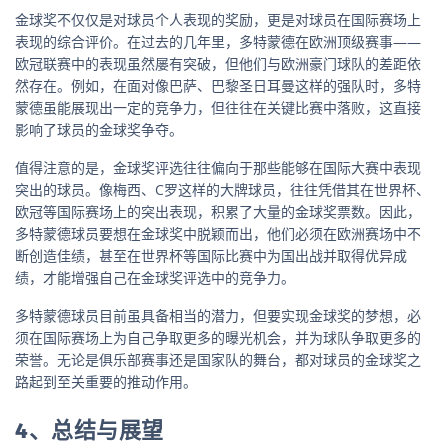
金球奖不仅仅是对球员个人表现的奖励，更是对球员在国际赛场上
表现的综合评价。在过去的几年里，多特蒙德在欧洲顶级赛事——
欧冠联赛中的表现虽然屡有突破，但他们与欧洲豪门球队的差距依
然存在。例如，在面对像巴萨、巴黎圣日耳曼这样的强队时，多特
蒙德虽能展现出一定的竞争力，但往往在关键比赛中落败，这直接
影响了球员的金球奖争夺。
值得注意的是，金球奖评选往往偏向于那些能够在国际大赛中表现
突出的球员。像梅西、C罗这样的大牌球员，往往凭借其在世界杯、
欧冠等国际赛场上的突出表现，积累了大量的金球奖票数。因此，
多特蒙德球员要想在金球奖中脱颖而出，他们必须在欧洲赛场中不
断创造佳绩，甚至在世界杯等国际比赛中为国出战并取得优异成
绩，才能增强自己在金球奖评选中的竞争力。
多特蒙德球员目前虽具备相当的潜力，但要实现金球奖的梦想，必
须在国际赛场上为自己争取更多的曝光机会，并为球队争取更多的
荣誉。无论是俱乐部赛事还是国家队的舞台，都对球员的金球奖之
路起到至关重要的推动作用。
4、总结与展望