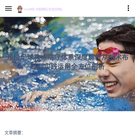
顶级足球教练防守体系深度解析从战术布
局到实践运用全方位剖析
2025-10-14 13:14:35
文章摘要：