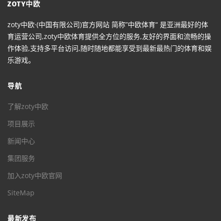
ZOTY中欧
zoty中欧·(中国有限公司)官方网站 简称”中欧体育“ 是亚洲最好的体
育运营公司,zoty中欧体育提供全方位的服务,友好的界面和流畅的操
作体验,支持多平台访问,随时随地都能享受到最新最热门的体育和娱
乐游戏。
导航
了解zoty中欧
项目展示
新闻中心
集团服务
加入zoty中欧官网
SiteMap
最新发布