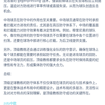
克洛普的“gegenpressing”战术，强调前锋球员在失去球权后立刻施
压，逼迫对方防线进行草率传球或直接失误，从而为球队创造反击
机会。
中场球员在防守中的作用也至关重要。中场球员通常在防守时承担
着拦截对方进攻的责任，尤其是在高压防守体系下，中场的覆盖面
和拦截能力对防守效果有着决定性影响。例如，穆里尼奥的球队
中，像坎特这样的防守型中场球员不仅需要在球场中各个位置进行
扫荡，还要在球场中部进行核心拦截，为后卫线提供支援。
另外，顶级教练还会通过训练强化全队的防守意识，确保在球场上
每个球员都能在需要时承担起防守任务。无论是进攻球员的回防，
还是中场球员的前压，顶级教练都要求全队在防守时保持高度的纪
律性和专注力，形成集体防守的强大合力。
总结：
顶级足球教练的防守体系不仅仅体现在球员的站位与技术操作上，
更是在整体战术布局中的精密设计。战术布局的多层次、灵活性以
及对对方特点的深刻理解，是顶级教练防守成功的关键所在。
zoty中欧