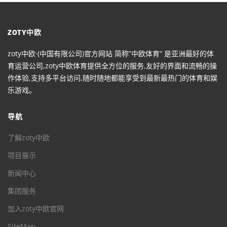
ZOTY中欧
zoty中欧·(中国有限公司)官方网站 简称”中欧体育“ 是亚洲最好的体
育运营公司,zoty中欧体育提供全方位的服务,友好的界面和流畅的操
作体验,支持多平台访问,随时随地都能享受到最新最热门的体育和娱
乐游戏。
导航
了解zoty中欧
项目展示
新闻中心
集团服务
加入zoty中欧官网
SiteMap