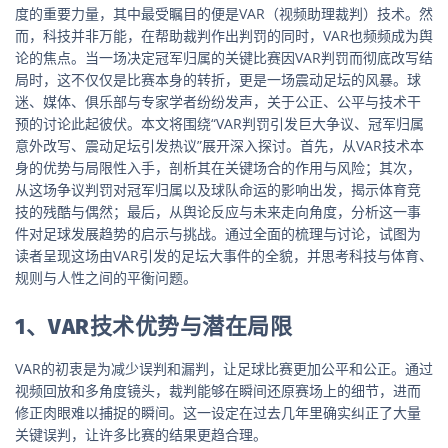
度的重要力量，其中最受瞩目的便是VAR（视频助理裁判）技术。然
而，科技并非万能，在帮助裁判作出判罚的同时，VAR也频频成为舆
论的焦点。当一场决定冠军归属的关键比赛因VAR判罚而彻底改写结
局时，这不仅仅是比赛本身的转折，更是一场震动足坛的风暴。球
迷、媒体、俱乐部与专家学者纷纷发声，关于公正、公平与技术干
预的讨论此起彼伏。本文将围绕“VAR判罚引发巨大争议、冠军归属
意外改写、震动足坛引发热议”展开深入探讨。首先，从VAR技术本
身的优势与局限性入手，剖析其在关键场合的作用与风险；其次，
从这场争议判罚对冠军归属以及球队命运的影响出发，揭示体育竞
技的残酷与偶然；最后，从舆论反应与未来走向角度，分析这一事
件对足球发展趋势的启示与挑战。通过全面的梳理与讨论，试图为
读者呈现这场由VAR引发的足坛大事件的全貌，并思考科技与体育、
规则与人性之间的平衡问题。
1、VAR技术优势与潜在局限
VAR的初衷是为减少误判和漏判，让足球比赛更加公平和公正。通过
视频回放和多角度镜头，裁判能够在瞬间还原赛场上的细节，进而
修正肉眼难以捕捉的瞬间。这一设定在过去几年里确实纠正了大量
关键误判，让许多比赛的结果更趋合理。