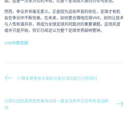
面。这是一次全方位的冲击，让整个足坛陷入激烈讨论与反思。
然而，争议并非毫无意义。正是因为这些声音的存在，足球才有机
会在争论中不断完善。在未来，如何更合理地应用VAR，如何让技术
与人性和谐共存，将成为全球足球共同面对的重要课题。这场风波
或许只是开始，但它已经足以为整个足球世界敲响警钟。
zoty中欧官网
F1赛车赛季技术革新与车队适应能力分析探讨
以镜头回顾莫德里奇赛场动情一幕全场掌声见证传奇泪目瞬
间