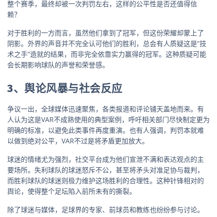
整个赛季，最终却被一次判罚左右，这样的公平性是否还值得信
赖？
对于胜利的一方而言，虽然他们拿到了冠军，但这份荣耀却蒙上了
阴影。外界的声音并不完全认可他们的胜利，总会有人质疑这是“技
术之手”造就的结果，而非完全依靠实力赢得的冠军。这种质疑可能
会长期影响球队的声誉和荣誉感。
3、舆论风暴与社会反应
争议一出，全球媒体迅速聚焦，各类报道和评论铺天盖地而来。有
人认为这是VAR不成熟使用的典型案例，呼吁相关部门尽快制定更为
明确的标准，以避免此类事件再度重演。也有人强调，判罚本就难
以做到绝对公平，VAR不过是将矛盾更加放大。
球迷的情绪尤为强烈，社交平台成为他们宣泄不满和表达观点的主
要场所。失利球队的球迷怒斥不公，甚至将矛头对准足协与裁判，
而胜利球队的球迷则极力维护这场胜利的合理性。这种针锋相对的
舆论，使得整个足坛陷入前所未有的撕裂。
除了球迷与媒体，足球界的专家、前球员和教练也纷纷参与讨论。