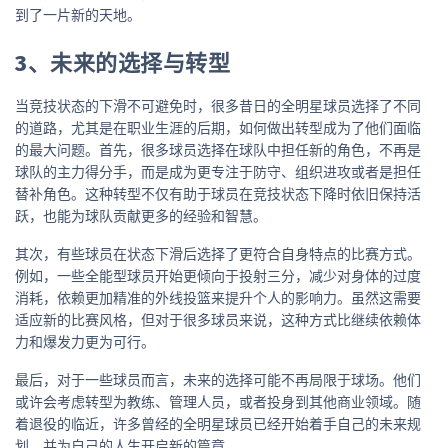
到了一片新的天地。
3、未来的选择与转型
当竞技状态的下滑不可避免时，很多昔日的全明星球员选择了不同
的道路，尤其是在职业生涯的后期，如何做出转型成为了他们面临
的最大问题。首先，很多球员选择在球队中担任新的角色，不再是
球队的主力得分手，而是成为更专注于防守、组织进攻或者是担任
替补角色。这种转型不仅有助于球员在竞技状态下降时依旧保持活
跃，也能为球队贡献更多的经验和智慧。
其次，有些球员在状态下滑后选择了更符合自身特点的比赛方式。
例如，一些全能型球员开始更倾向于投射三分，减少对身体的过度
消耗，依赖更加精准的外线投篮来提升个人的影响力。虽然这需要
适应新的比赛风格，但对于很多球员来说，这种方式比继续依赖体
力和爆发力更为可行。
最后，对于一些球员而言，未来的选择可能不再局限于球场。他们
或许会考虑转型为教练、管理人员，或者投身到其他商业领域。随
着退役的临近，许多曾经的全明星球员已经开始着手自己的未来规
划，并为自己的人生开启新的篇章。