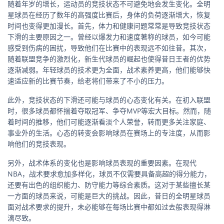
随着年岁的增长，运动员的竞技状态不可避免地会发生变化。全明
星球员在经历了数年的高强度比赛后，身体的负荷逐渐增大，恢复
时间也变得更加漫长。首先，体力和健康问题常常是导致竞技状态
下滑的主要原因之一。曾经以爆发力和速度著称的球员，如今可能
感受到伤病的困扰，导致他们在比赛中的表现远不如往昔。其次，
随着联盟竞争的激烈化，新生代球员的崛起也使得昔日王者的优势
逐渐减弱。年轻球员的技术更为全面，战术素养更高，他们能够快
速适应新的比赛节奏，给老将们带来了不小的压力。
此外，竞技状态的下滑还可能与球员的心态变化有关。在初入联盟
时，很多球员都怀揣着夺取冠军、争夺MVP等宏大目标。然而，随
着时间的推移，他们可能逐渐看淡个人荣誉，转而更多关注家庭、
事业外的生活。心态的转变会影响球员在赛场上的专注度，从而影
响他们的竞技表现。
另外，战术体系的变化也是影响球员表现的重要因素。在现代
NBA，战术要求愈加多样化，球员不仅需要具备高超的得分能力，
还要有出色的组织能力、防守能力等综合素质。这对于某些擅长某
一方面的球员来说，可能是巨大的挑战。因此，昔日的全明星球员
面对战术要求的提升，未必能够在每场比赛中都如过去般表现得淋
漓尽致。