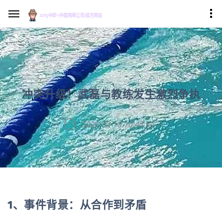
冲突升级！武磊与教练发生激烈争执
2026-02-18 10:43:54
1、事件背景：从合作到矛盾