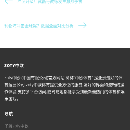
冲突升级！武磊与教练发生激烈争执
利物浦冲击金球奖？数据全面对比分析
ZOTY中欧
zoty中欧·(中国有限公司)官方网站 简称”中欧体育“ 是亚洲最好的体
育运营公司,zoty中欧体育提供全方位的服务,友好的界面和流畅的操
作体验,支持多平台访问,随时随地都能享受到最新最热门的体育和娱
乐游戏。
导航
了解zoty中欧