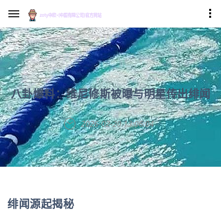
八卦爆料：维尼修斯被曝与明星传出绯闻
2026-02-20 13:06:04
绯闻源起揭秘