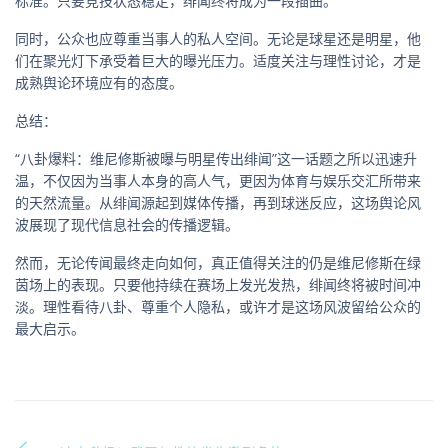
标准。只要竞技状态稳定，绯闻终将成为一段插曲。
同时，公众也应尊重当事人的私人空间。无论是球星还是明星，他
们在聚光灯下承受着巨大的曝光压力。适度关注与理性讨论，才是
成熟舆论环境应有的态度。
总结：
“八卦爆料：维尼修斯被曝与明星传出绯闻”这一话题之所以迅速升
温，不仅因为当事人本身的高人气，更因为体育与娱乐交汇所带来
的天然流量。从绯闻源起到媒体传播，再到球迷反应，这场舆论风
波展现了现代信息社会的传播逻辑。
然而，无论传闻最终走向如何，真正值得关注的仍是维尼修斯在绿
茵场上的表现。只要他持续在赛场上发光发热，绯闻终将被时间冲
淡。理性看待八卦、尊重个人隐私，或许才是这场风波留给公众的
最大启示。