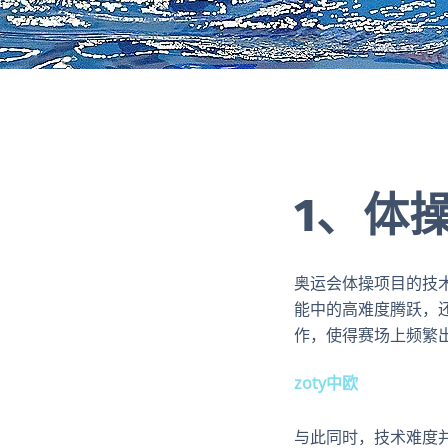
1、体
奥运会体操项目的技
能中的高难度腾跃，
作，使得赛场上频繁
zoty中欧
与此同时，技术难度