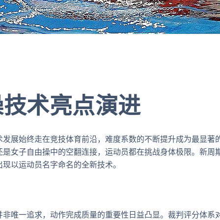
操技术亮点演进
术发展始终走在竞技体育前沿，难度系数的不断提升成为最显著
还是女子自由操中的空翻连接，运动员都在挑战身体极限。新周
出现以运动员名字命名的全新技术。
并非唯一追求，动作完成质量的重要性日益凸显。裁判评分体系