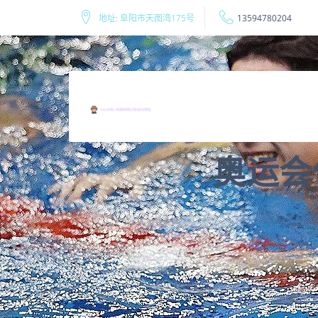
地址: 阜阳市天图湾175号
13594780204
奥运会