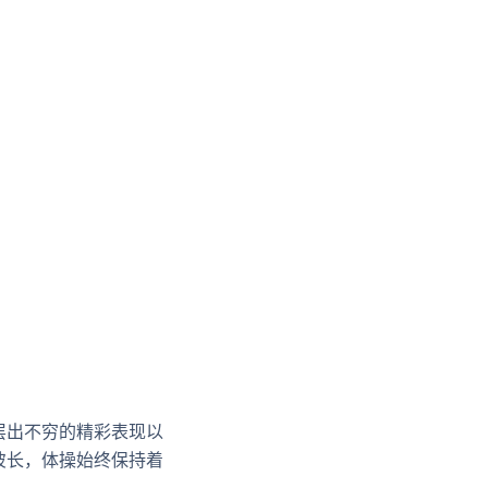
层出不穷的精彩表现以
彼长，体操始终保持着