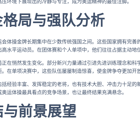
高压环境下展现出的冷静与专注，成为奥运精神的最佳注脚。
金格局与强队分析
运会体操金牌长期集中在少数传统强国之间。这些国家拥有完善
出高水平运动员。在团体赛和个人单项中，他们往往占据主动地
局正在悄然发生变化。部分新兴力量通过引进先进训练理念和科
距。在单项决赛中，这些队伍屡屡制造惊喜，使金牌争夺更加开
包括经验丰富、发挥稳定的老将，也有技术大胆、冲击力十足的
成奥运体操最具看点的竞争场景，也让最终结果充满悬念。
结与前景展望