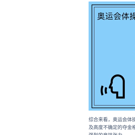
综合来看，奥运会体
及高度不确定的夺金
强烈的竞技张力。