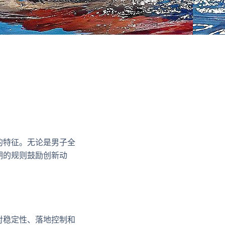
的特征。无论是男子全
期的规则鼓励创新动
对稳定性、落地控制和