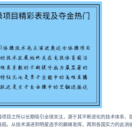
操项目之所以长期吸引全球关注，源于其不断进化的技术体系、
格局。从技术演进到明星选手的巅峰发挥，再到各国实力的此消