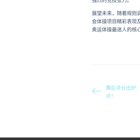
展望未来，随着规则
会体操项目精彩表现
奥运体操最迷人的核
赛后评分出炉
点！