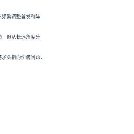
不频繁调整首发和阵
动，但从长远角度分
将矛头指向伤病问题，