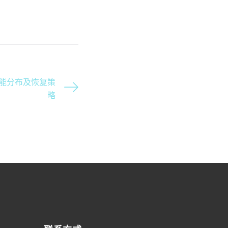
能分布及恢复策
略