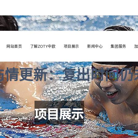
网站首页
了解ZOTY中欧
项目展示
新闻中心
集团服务
加
伤情更新：复出时间仍
2026-02-08 13:23:42