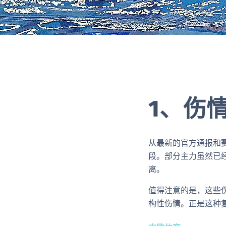
1、伤
从最新的官方通报和
段。部分主力虽然已
离。
值得注意的是，这些
构性伤情。正是这种