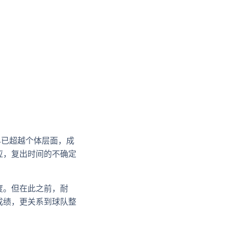
早已超越个体层面，成
应，复出时间的不确定
度。但在此之前，耐
成绩，更关系到球队整