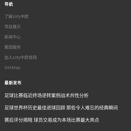
导航
了解zoty中欧
项目展示
新闻中心
集团服务
加入zoty中欧官网
SiteMap
最新发布
足球比赛临近终场逆转案例战术共性分析
足球世界杯历史最佳进球回顾 那些令人难忘的经典瞬间
赛后评分揭晓 球员交易成为本场比赛最大亮点