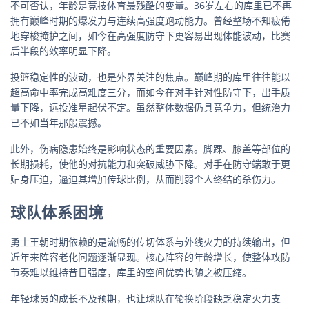
不可否认，年龄是竞技体育最残酷的变量。36岁左右的库里已不再
拥有巅峰时期的爆发力与连续高强度跑动能力。曾经整场不知疲倦
地穿梭掩护之间，如今在高强度防守下更容易出现体能波动，比赛
后半段的效率明显下降。
投篮稳定性的波动，也是外界关注的焦点。巅峰期的库里往往能以
超高命中率完成高难度三分，而如今在对手针对性防守下，出手质
量下降，远投准星起伏不定。虽然整体数据仍具竞争力，但统治力
已不如当年那般震撼。
此外，伤病隐患始终是影响状态的重要因素。脚踝、膝盖等部位的
长期损耗，使他的对抗能力和突破威胁下降。对手在防守端敢于更
贴身压迫，逼迫其增加传球比例，从而削弱个人终结的杀伤力。
球队体系困境
勇士王朝时期依赖的是流畅的传切体系与外线火力的持续输出，但
近年来阵容老化问题逐渐显现。核心阵容的年龄增长，使整体攻防
节奏难以维持昔日强度，库里的空间优势也随之被压缩。
年轻球员的成长不及预期，也让球队在轮换阶段缺乏稳定火力支