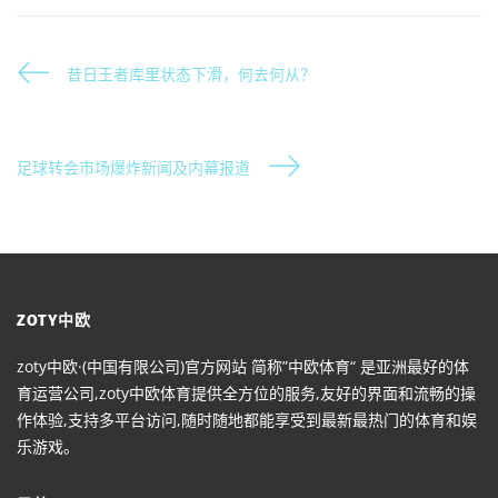
昔日王者库里状态下滑，何去何从？
足球转会市场爆炸新闻及内幕报道
ZOTY中欧
zoty中欧·(中国有限公司)官方网站 简称”中欧体育“ 是亚洲最好的体
育运营公司,zoty中欧体育提供全方位的服务,友好的界面和流畅的操
作体验,支持多平台访问,随时随地都能享受到最新最热门的体育和娱
乐游戏。