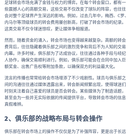
足球转会市场充满了金钱与权力的博弈。在每个转会窗口，都有一
些震撼人心的高额交易，这些交易不仅改变了球队的阵容，也往往
会对整个足球界产生深远的影响。例如，过去几年中，梅西、C罗、
内马尔等顶级球员的转会费用屡创新高，打破了转会市场的纪录。
这类交易不仅令球迷惊叹，更让媒体争相报道。
然而，随着资金的涌入，转会市场也变得越来越复杂。高额的转会
费背后，往往隐藏着俱乐部之间的激烈竞争和背后不为人知的交易
内幕。许多时候，俱乐部为了达成协议，往往通过各种手段与经纪
人协作，确保交易顺利进行。例如，俱乐部可能会在合同中加入巨
额奖金、出售广告权等附加条款，以确保双方的利益最大化。
流言的传播也常常给转会市场增添了不少戏剧性。球员与俱乐部之
间的沟通往往通过媒体透露出来，转会新闻频繁出现，使得球迷们
时刻关注着自己喜爱的球员是否会转会。某些媒体为了制造话题，
甚至会为一些并无实际依据的传闻提供平台，导致转会市场的信息
真假难辨。
2、俱乐部的战略布局与转会操作
俱乐部在转会市场上的操作不仅仅是为了补强阵容，更是出于长远