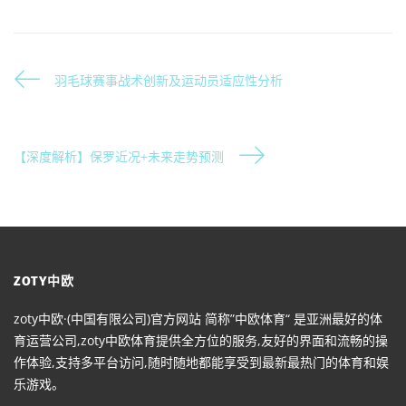
羽毛球赛事战术创新及运动员适应性分析
【深度解析】保罗近况+未来走势预测
ZOTY中欧
zoty中欧·(中国有限公司)官方网站 简称”中欧体育“ 是亚洲最好的体
育运营公司,zoty中欧体育提供全方位的服务,友好的界面和流畅的操
作体验,支持多平台访问,随时随地都能享受到最新最热门的体育和娱
乐游戏。