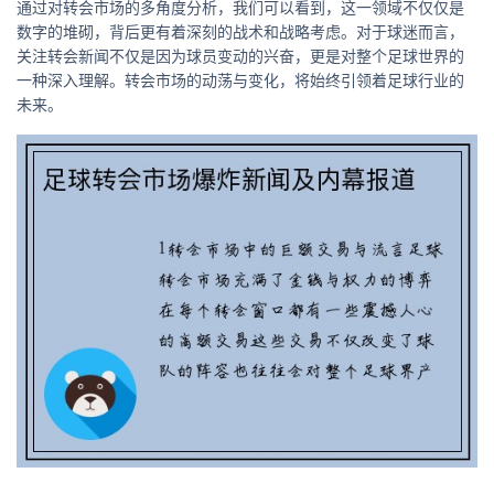
通过对转会市场的多角度分析，我们可以看到，这一领域不仅仅是
数字的堆砌，背后更有着深刻的战术和战略考虑。对于球迷而言，
关注转会新闻不仅是因为球员变动的兴奋，更是对整个足球世界的
一种深入理解。转会市场的动荡与变化，将始终引领着足球行业的
未来。