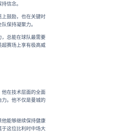
保持信念。
送上鼓励，也在关键时
全队保持凝聚力。
力，总能在球队最需要
英超赛场上享有极高威
。他在技术层面的全面
治力。他不仅是曼城的
果他能够继续保持健康
属于这位比利时中场大