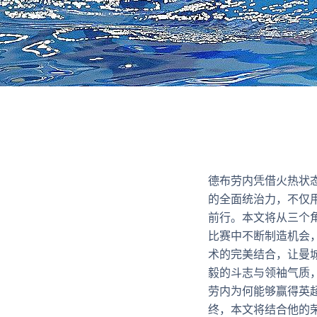
德布劳内凭借火热状
的全面统治力，不仅
前行。本文将从三个
比赛中不断制造机会
术的完美结合，让曼
毅的斗志与领袖气质
劳内为何能够赢得英
终，本文将结合他的