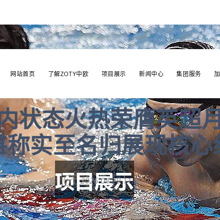
网站首页
了解ZOTY中欧
项目展示
新闻中心
集团服务
加
内状态火热荣膺英超
堪称实至名归展现核心
2026-04-29 11:40:08