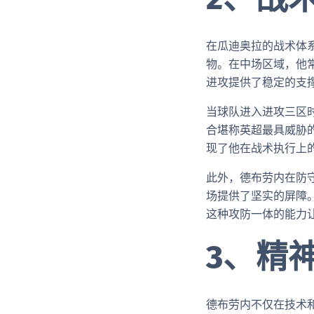
在瓜迪奥拉的战术体
物。在中场区域，他
进攻提供了稳定的支
当球队进入进攻三区
合堪称英超最具威胁
现了他在战术执行上
此外，德布劳内在防
场提供了坚实的屏障
这种攻防一体的能力
3、精
德布劳内不仅在技术