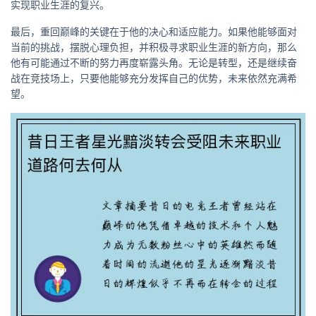
实现职业生涯的复兴。
最后，重回巅峰的关键在于他的决心和适应能力。如果他能够面对
当前的挑战，摆脱心理负担，并积极寻求职业生涯的新方向，那么
他有可能通过不断的努力再度崭露头角。无论是转型，还是继续奋
战在竞技场上，只要他能够充分发挥自己的优势，未来依然充满希
望。