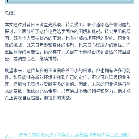
总结：
本文通过对昔日王者星光黯淡、转会受阻、职业道路迷茫等问题的
探讨，全面分析了这位电竞选手面临的困境和挑战。转会受阻的原
因，既有个人竞技状态的下滑，也有外部市场环境的影响。职业生
涯的挑战，既来自年龄和身体的限制，也来自心理压力的困扰。而
重回巅峰的可能性，仍然存在，关键在于他能否找到合适的转型路
径，或调整心态，继续拼搏。
展望未来，这位昔日的王者面临着不小的困难，但也拥有许多可能
性。如果能够在新的环境中找到自己的定位，不仅可以延续职业生
涯，还能为电竞行业贡献更多的价值。因此，未来的职业道路虽然
充满变数，但依然充满希望。只有通过不断的调整和努力，他才能
真正实现自我超越，迎接新的挑战。
德布劳内状态火热荣膺英超月度最佳球员堪称实至名归展现