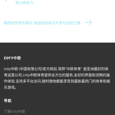
核心统治力
梅西突然宣布离队 球迷纷纷表达不舍与告别之情
ZOTY中欧
zoty中欧·(中国有限公司)官方网站 简称”中欧体育“ 是亚洲最好的体
育运营公司,zoty中欧体育提供全方位的服务,友好的界面和流畅的操
作体验,支持多平台访问,随时随地都能享受到最新最热门的体育和娱
乐游戏。
导航
了解zoty中欧