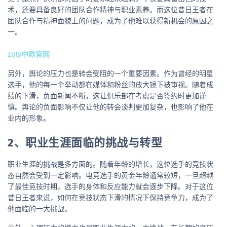
术，还要具备良好的团队合作精神与职业素养。而这位昔日王者在
团队合作与精神面貌上的问题，成为了他难以获得新机会的原因之
一。
zoty中欧官网
另外，舆论的压力也是转会受阻的一个重要因素。作为曾经的明星
选手，他的每一个举动都在媒体和粉丝的放大镜下被审视。随着成
绩的下滑，负面新闻不断，这让俱乐部在考虑是否签约时更加谨
慎。舆论的负面影响不仅让他的转会谈判更加复杂，也影响了他在
业内的形象。
2、职业生涯面临的挑战与转型
职业生涯的挑战是多方面的。随着年龄的增长，这位选手的竞技状
态自然会受到一定影响。电竞选手的黄金年龄通常较短，一旦超越
了最佳竞技时期，选手的身体和反应能力就会逐步下降。对于这位
昔日王者来说，如何在竞技状态下滑的情况下保持竞争力，成为了
他面临的一大挑战。